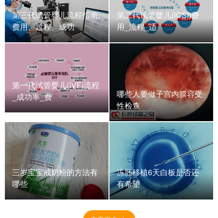
第三代试管婴儿流程指南,
第二代试管婴儿(ICSI)费
费用、过程、成功
用_流程_适
第一代试管婴儿(IVF)流程
哪些人要做子宫内膜容受
_成功率_费
性检查
三岁宝宝戒奶粉的方法有
冻胚移植6天白板是否还
哪些
有希望